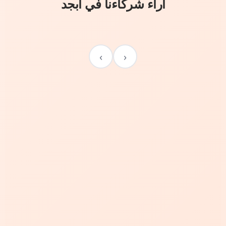
آراء شركاءنا في أبجد
›
‹