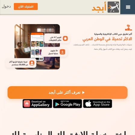
اشترك الآن
دخول
تعرف أكثر على أبجد