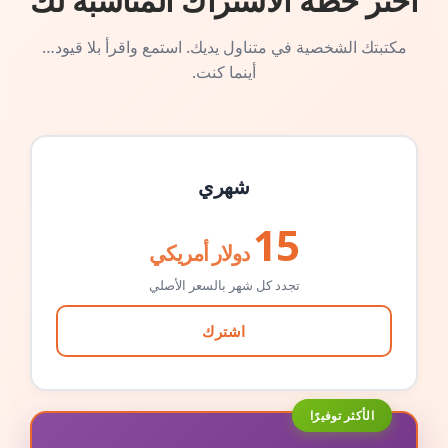
اختر خطة الاشتراك المناسبة لك
مكتبتك الشخصية في متناول يديك. استمع واقرأ بلا قيود…
أينما كنت.
شهري
15
دولار أمريكي
تجدد كل شهر بالسعر الأصلي
اشترك
الأكثر توفيرًا