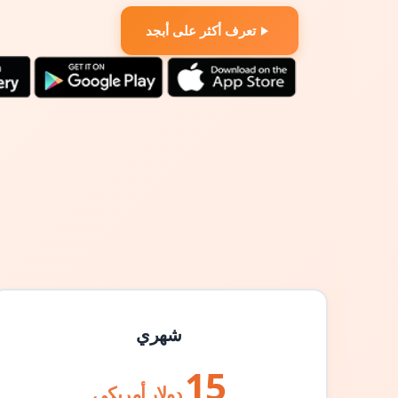
تعرف أكثر على أبجد
شهري
15
دولار أمريكي