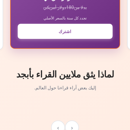
بدلا من
180
دولار أمريكي
تجدد كل سنة بالسعر الأصلي
اشترك
لماذا يثق ملايين القراء بأبجد
إليك بعض آراء قراءنا حول العالم.
›
‹