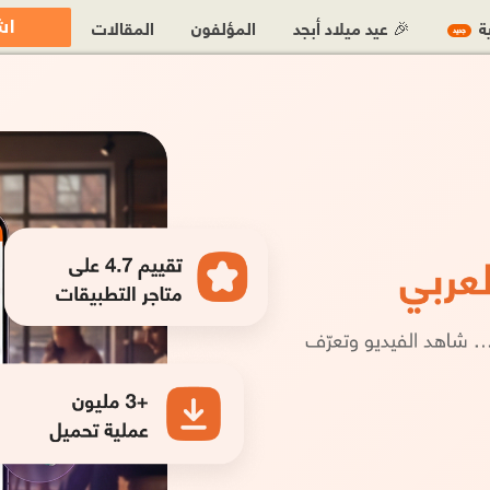
اش
ية
🎉 عيد ميلاد أبجد
المؤلفون
المقالات
جديد