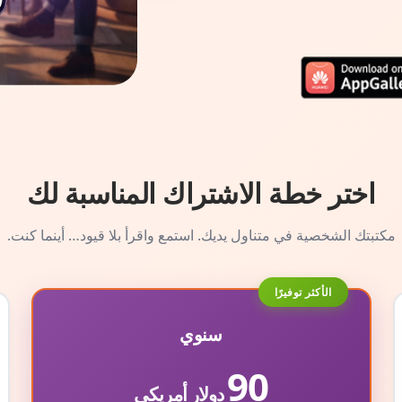
اختر خطة الاشتراك المناسبة لك
مكتبتك الشخصية في متناول يديك. استمع واقرأ بلا قيود… أينما كنت.
الأكثر توفيرًا
سنوي
90
دولار أمريكي