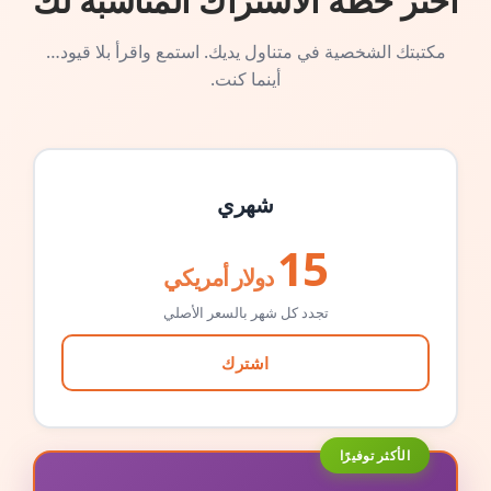
اختر خطة الاشتراك المناسبة لك
مكتبتك الشخصية في متناول يديك. استمع واقرأ بلا قيود…
أينما كنت.
شهري
15
دولار أمريكي
تجدد كل شهر بالسعر الأصلي
اشترك
الأكثر توفيرًا