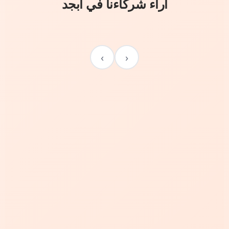
آراء شركاءنا في أبجد
›
‹