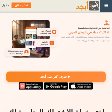
اشترك الآن
دخول
تعرف أكثر على أبجد