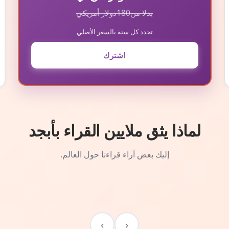
بدلا من
180
دولار أمريكي
تجدد كل سنة بالسعر الأصلي
اشترك
لماذا يثق ملايين القراء بأبجد
إليك بعض آراء قراءنا حول العالم.
›
‹