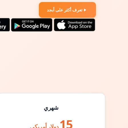
تعرف أكثر على أبجد
شهري
15
دولار أمريكي