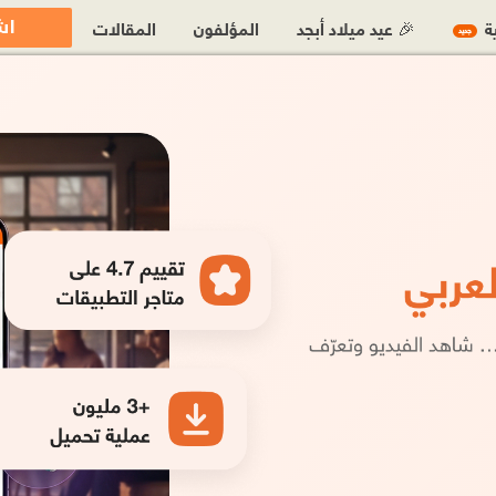
اش
ية
🎉 عيد ميلاد أبجد
المؤلفون
المقالات
جديد