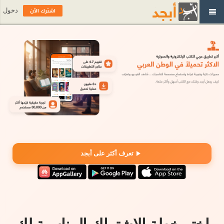
اشترك الآن
دخول
تعرف أكثر على أبجد