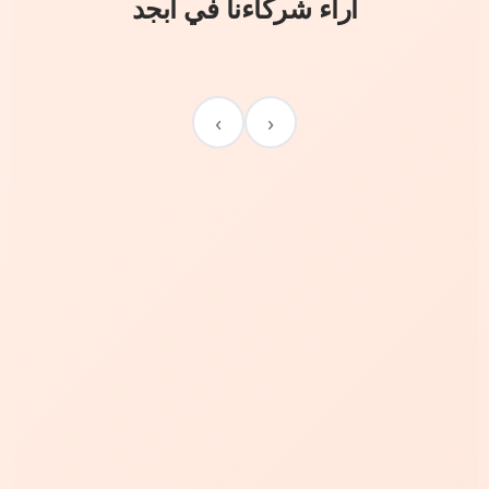
آراء شركاءنا في أبجد
›
‹