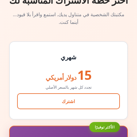
اختر خطة الاشتراك المناسبة لك
مكتبتك الشخصية في متناول يديك. استمع واقرأ بلا قيود…
أينما كنت.
شهري
15
دولار أمريكي
تجدد كل شهر بالسعر الأصلي
اشترك
الأكثر توفيرًا