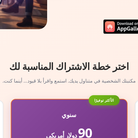
اختر خطة الاشتراك المناسبة لك
مكتبتك الشخصية في متناول يديك. استمع واقرأ بلا قيود… أينما كنت.
الأكثر توفيرًا
سنوي
90
دولار أمريكي