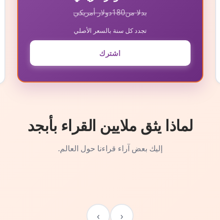
بدلا من
180
دولار أمريكي
تجدد كل سنة بالسعر الأصلي
اشترك
لماذا يثق ملايين القراء بأبجد
إليك بعض آراء قراءنا حول العالم.
›
‹