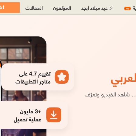
اش
ية
🎉 عيد ميلاد أبجد
المؤلفون
المقالات
جديد