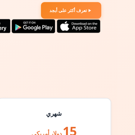
تعرف أكثر على أبجد
شهري
15
دولار أمريكي