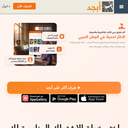
اشترك الآن
دخول
تعرف أكثر على أبجد