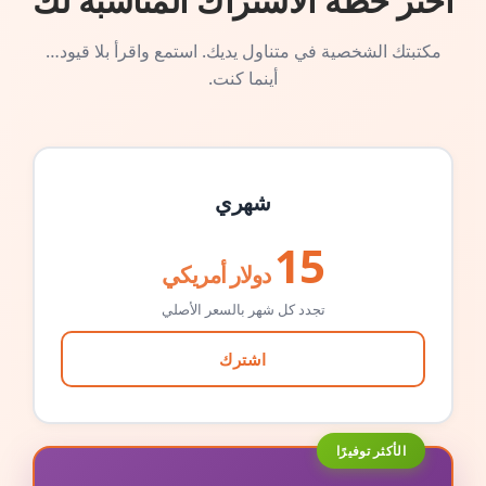
اختر خطة الاشتراك المناسبة لك
مكتبتك الشخصية في متناول يديك. استمع واقرأ بلا قيود…
أينما كنت.
شهري
15
دولار أمريكي
تجدد كل شهر بالسعر الأصلي
اشترك
الأكثر توفيرًا