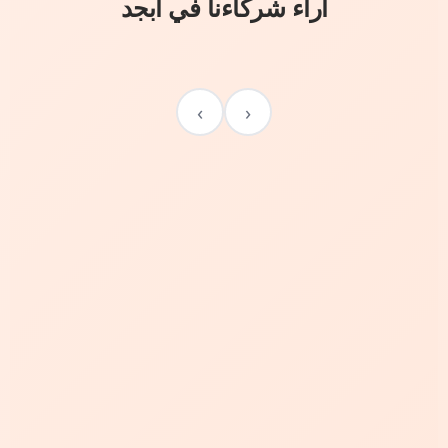
آراء شركاءنا في أبجد
›
‹