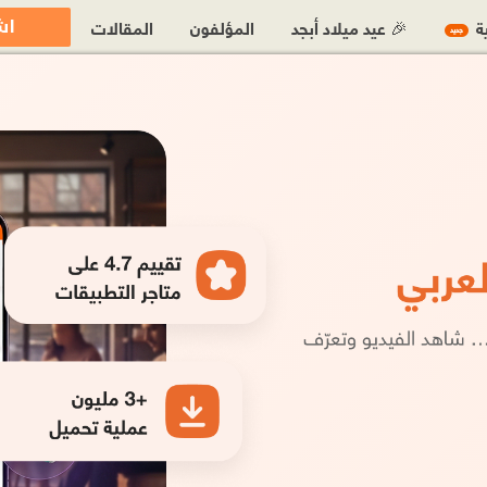
اش
ية
🎉 عيد ميلاد أبجد
المؤلفون
المقالات
جديد