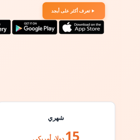
تعرف أكثر على أبجد
شهري
15
دولار أمريكي