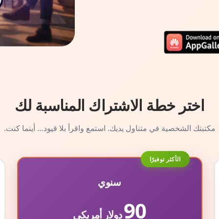
اختر خطة الاشتراك المناسبة لك
مكتبتك الشخصية في متناول يديك. استمع واقرأ بلا قيود… أينما كنت.
الأكثر توفيرًا
سنوي
90
دولار أمريكي