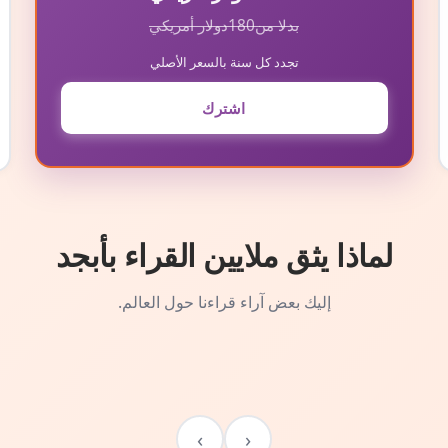
بدلا من
180
دولار أمريكي
تجدد كل سنة بالسعر الأصلي
اشترك
لماذا يثق ملايين القراء بأبجد
إليك بعض آراء قراءنا حول العالم.
›
‹