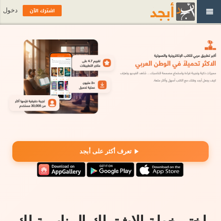
اشترك الآن
دخول
تعرف أكثر على أبجد