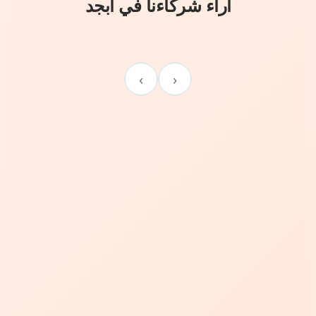
آراء شركاءنا في أبجد
›
‹