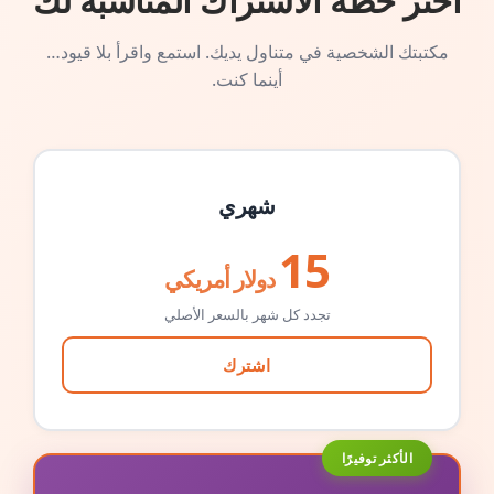
اختر خطة الاشتراك المناسبة لك
مكتبتك الشخصية في متناول يديك. استمع واقرأ بلا قيود…
أينما كنت.
شهري
15
دولار أمريكي
تجدد كل شهر بالسعر الأصلي
اشترك
الأكثر توفيرًا