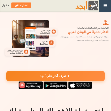
اشترك الآن
دخول
تعرف أكثر على أبجد