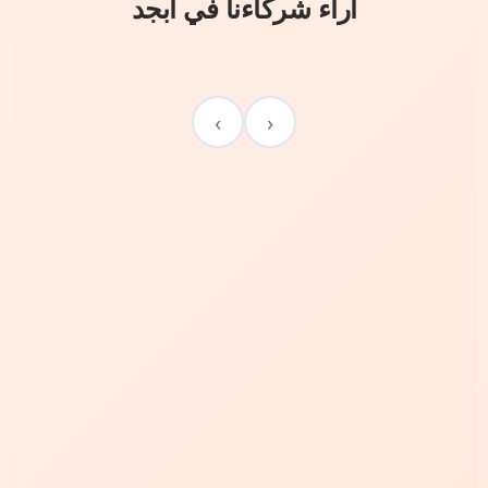
آراء شركاءنا في أبجد
›
‹