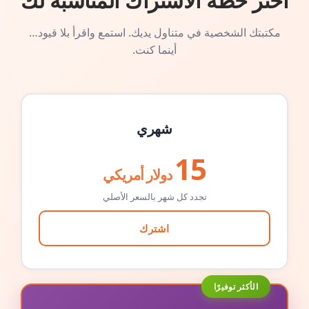
اختر خطة الاشتراك المناسبة لك
مكتبتك الشخصية في متناول يديك. استمع واقرأ بلا قيود…
أينما كنت.
شهري
15
دولار أمريكي
تجدد كل شهر بالسعر الأصلي
اشترك
الأكثر توفيرًا