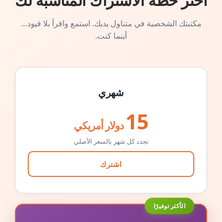
اختر خطة الاشتراك المناسبة لك
مكتبتك الشخصية في متناول يديك. استمع واقرأ بلا قيود…
أينما كنت.
شهري
15
دولار أمريكي
تجدد كل شهر بالسعر الأصلي
اشترك
الأكثر توفيرًا