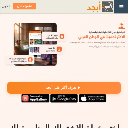
اشترك الآن
دخول
تعرف أكثر على أبجد