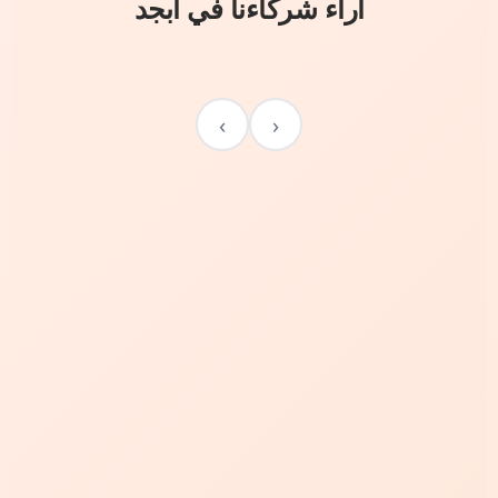
آراء شركاءنا في أبجد
›
‹