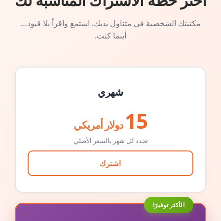
اختر خطة الاشتراك المناسبة لك
مكتبتك الشخصية في متناول يديك. استمع واقرأ بلا قيود…
أينما كنت.
شهري
15
دولار أمريكي
تجدد كل شهر بالسعر الأصلي
اشترك
الأكثر توفيرًا