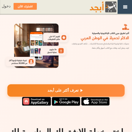
اشترك الآن
دخول
تعرف أكثر على أبجد