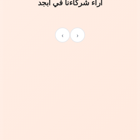
آراء شركاءنا في أبجد
›
‹