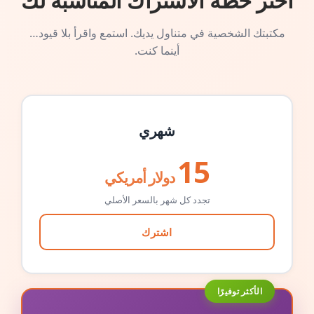
اختر خطة الاشتراك المناسبة لك
مكتبتك الشخصية في متناول يديك. استمع واقرأ بلا قيود…
أينما كنت.
شهري
15
دولار أمريكي
تجدد كل شهر بالسعر الأصلي
اشترك
الأكثر توفيرًا