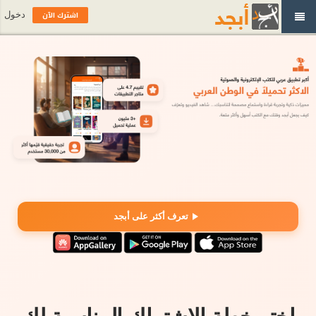
اشترك الآن
دخول
تعرف أكثر على أبجد