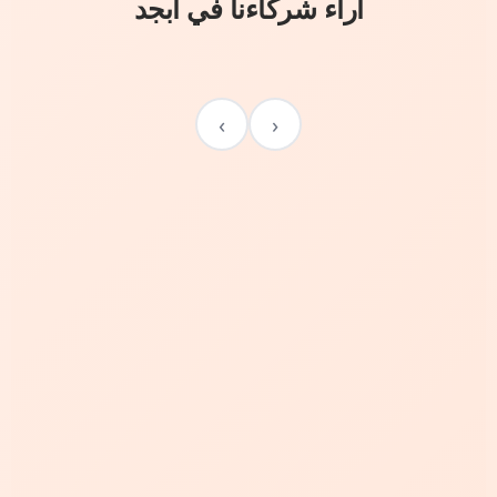
آراء شركاءنا في أبجد
›
‹