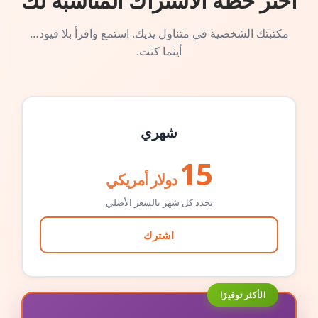
اختر خطة الاشتراك المناسبة لك
مكتبتك الشخصية في متناول يديك. استمع واقرأ بلا قيود…
أينما كنت.
شهري
15
دولار أمريكي
تجدد كل شهر بالسعر الأصلي
اشترك
الأكثر توفيرًا