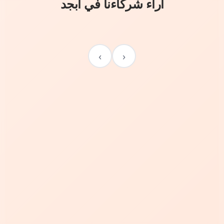
آراء شركاءنا في أبجد
›
‹