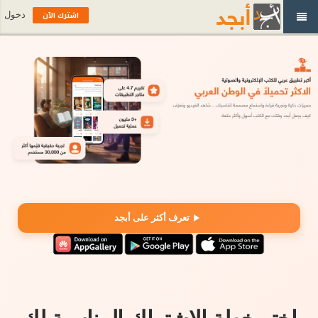
اشترك الآن
دخول
تعرف أكثر على أبجد