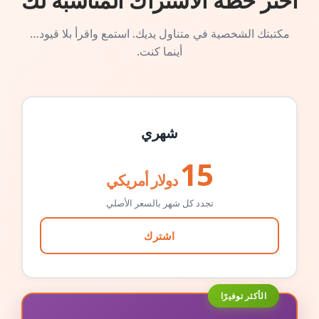
اختر خطة الاشتراك المناسبة لك
مكتبتك الشخصية في متناول يديك. استمع واقرأ بلا قيود…
أينما كنت.
شهري
15
دولار أمريكي
تجدد كل شهر بالسعر الأصلي
اشترك
الأكثر توفيرًا