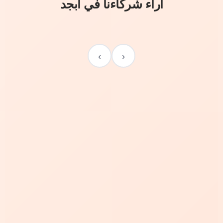
آراء شركاءنا في أبجد
›
‹