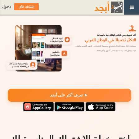
اشترك الآن
دخول
تعرف أكثر على أبجد