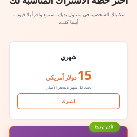
اختر خطة الاشتراك المناسبة لك
مكتبتك الشخصية في متناول يديك. استمع واقرأ بلا قيود…
أينما كنت.
شهري
15
دولار أمريكي
تجدد كل شهر بالسعر الأصلي
اشترك
الأكثر توفيرًا