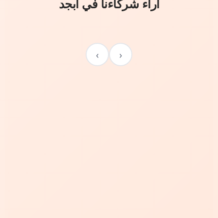
آراء شركاءنا في أبجد
›
‹