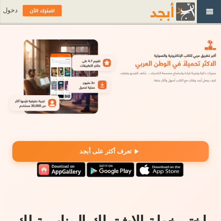
اشترك الآن
دخول
تعرف أكثر على أبجد