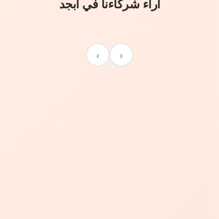
آراء شركاءنا في أبجد
›
‹