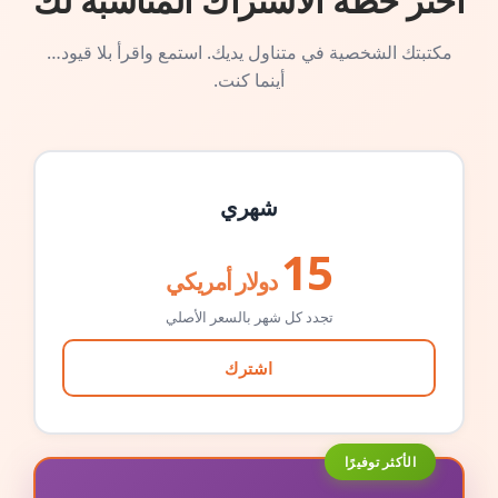
اختر خطة الاشتراك المناسبة لك
مكتبتك الشخصية في متناول يديك. استمع واقرأ بلا قيود…
أينما كنت.
شهري
15
دولار أمريكي
تجدد كل شهر بالسعر الأصلي
اشترك
الأكثر توفيرًا