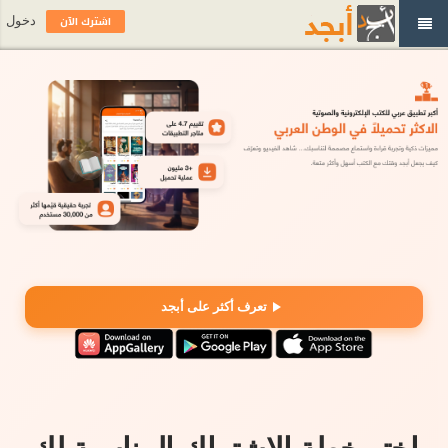
اشترك الآن
دخول
تعرف أكثر على أبجد