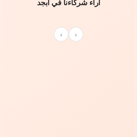
آراء شركاءنا في أبجد
›
‹