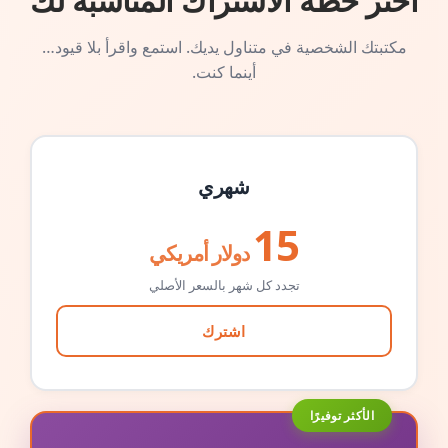
اختر خطة الاشتراك المناسبة لك
مكتبتك الشخصية في متناول يديك. استمع واقرأ بلا قيود…
أينما كنت.
شهري
15
دولار أمريكي
تجدد كل شهر بالسعر الأصلي
اشترك
الأكثر توفيرًا