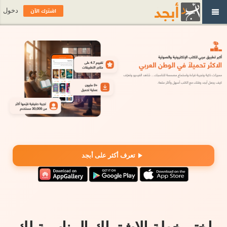
اشترك الآن
دخول
تعرف أكثر على أبجد