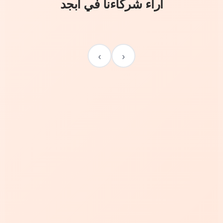
آراء شركاءنا في أبجد
›
‹