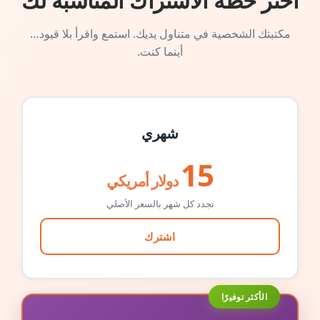
اختر خطة الاشتراك المناسبة لك
مكتبتك الشخصية في متناول يديك. استمع واقرأ بلا قيود…
أينما كنت.
شهري
15
دولار أمريكي
تجدد كل شهر بالسعر الأصلي
اشترك
الأكثر توفيرًا