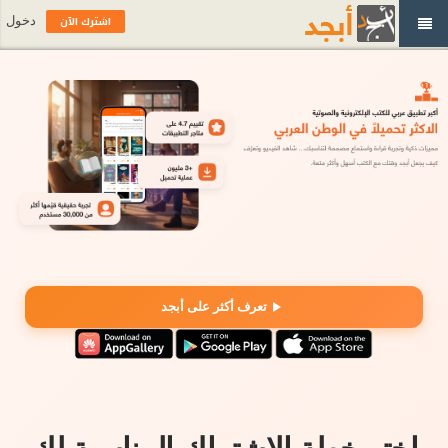
اشترك الآن
دخول
تعرف أكثر على أبجد