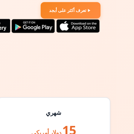
تعرف أكثر على أبجد
شهري
15
دولار أمريكي