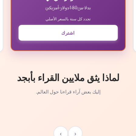
بدلا من
180
دولار أمريكي
تجدد كل سنة بالسعر الأصلي
اشترك
لماذا يثق ملايين القراء بأبجد
إليك بعض آراء قراءنا حول العالم.
›
‹