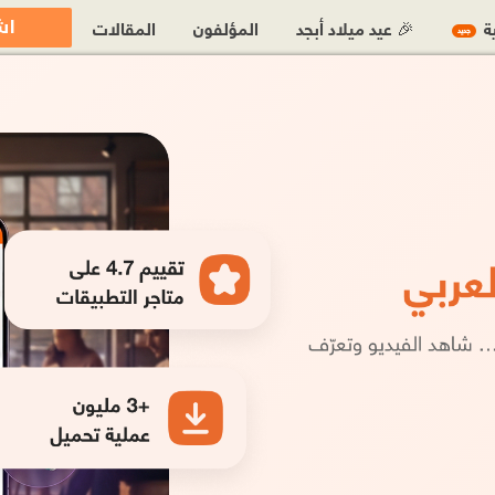
اش
ية
🎉 عيد ميلاد أبجد
المؤلفون
المقالات
جديد