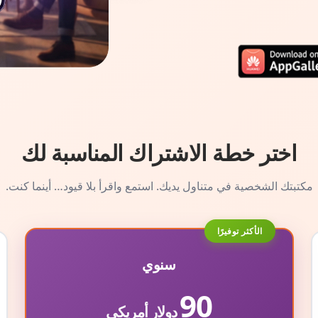
اختر خطة الاشتراك المناسبة لك
مكتبتك الشخصية في متناول يديك. استمع واقرأ بلا قيود… أينما كنت.
الأكثر توفيرًا
سنوي
90
دولار أمريكي