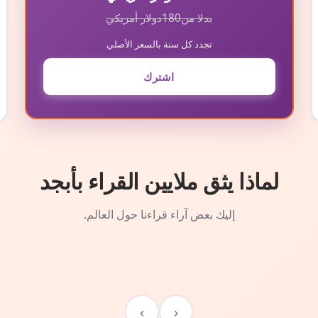
بدلا من
180
دولار أمريكي
تجدد كل سنة بالسعر الأصلي
اشترك
لماذا يثق ملايين القراء بأبجد
إليك بعض آراء قراءنا حول العالم.
›
‹