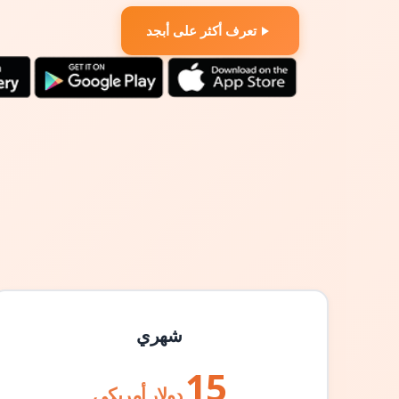
تعرف أكثر على أبجد
شهري
15
دولار أمريكي