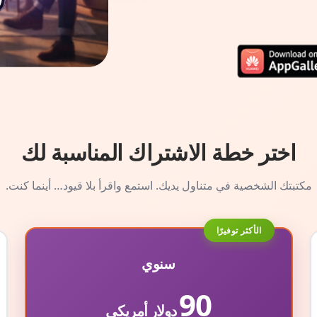
اختر خطة الاشتراك المناسبة لك
مكتبتك الشخصية في متناول يديك. استمع واقرأ بلا قيود… أينما كنت.
الأكثر توفيرًا
سنوي
90
دولار أمريكي