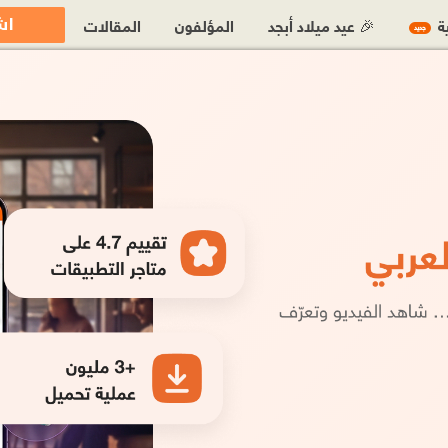
اش
ية
🎉 عيد ميلاد أبجد
المؤلفون
المقالات
جديد