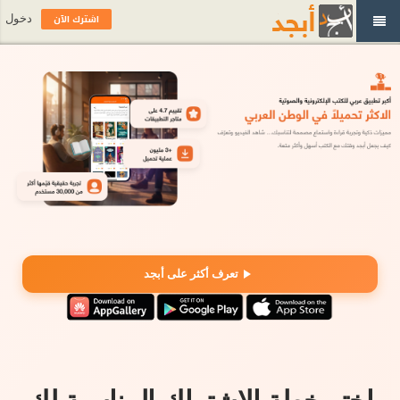
اشترك الآن
دخول
تعرف أكثر على أبجد