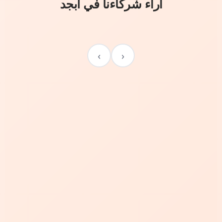
آراء شركاءنا في أبجد
›
‹