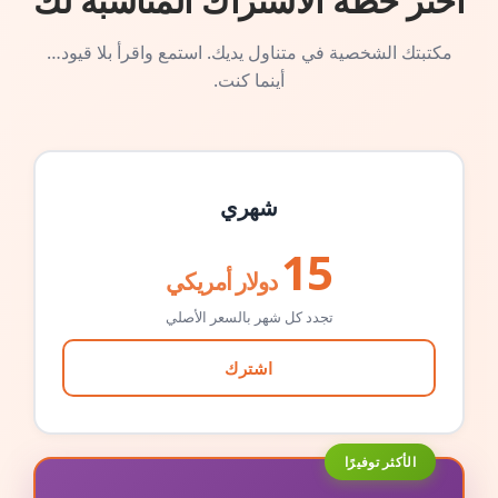
اختر خطة الاشتراك المناسبة لك
مكتبتك الشخصية في متناول يديك. استمع واقرأ بلا قيود…
أينما كنت.
شهري
15
دولار أمريكي
تجدد كل شهر بالسعر الأصلي
اشترك
الأكثر توفيرًا