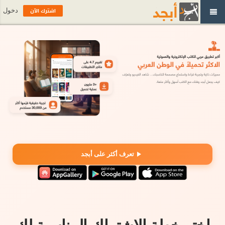
اشترك الآن
دخول
تعرف أكثر على أبجد