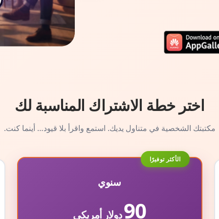
اختر خطة الاشتراك المناسبة لك
مكتبتك الشخصية في متناول يديك. استمع واقرأ بلا قيود… أينما كنت.
الأكثر توفيرًا
سنوي
90
دولار أمريكي