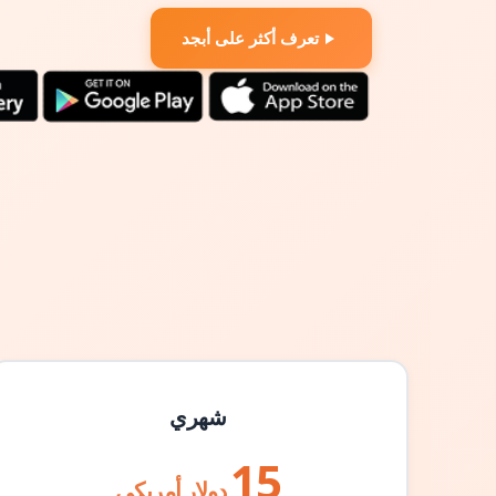
تعرف أكثر على أبجد
شهري
15
دولار أمريكي