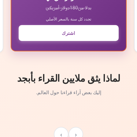
بدلا من
180
دولار أمريكي
تجدد كل سنة بالسعر الأصلي
اشترك
لماذا يثق ملايين القراء بأبجد
إليك بعض آراء قراءنا حول العالم.
›
‹