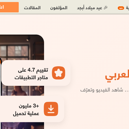
اش
ية
🎉 عيد ميلاد أبجد
المؤلفون
المقالات
جديد