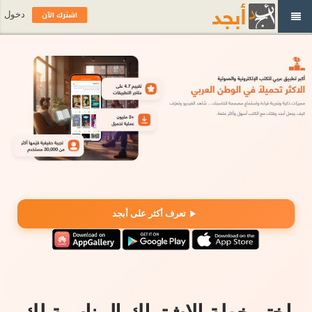
اشترك الآن
دخول
تعرف أكثر على أبجد