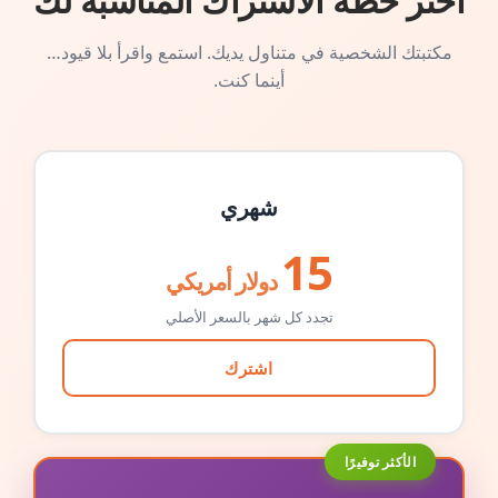
اختر خطة الاشتراك المناسبة لك
مكتبتك الشخصية في متناول يديك. استمع واقرأ بلا قيود…
أينما كنت.
شهري
15
دولار أمريكي
تجدد كل شهر بالسعر الأصلي
اشترك
الأكثر توفيرًا