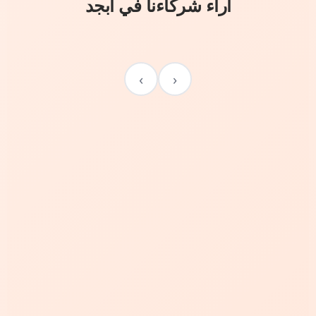
آراء شركاءنا في أبجد
›
‹