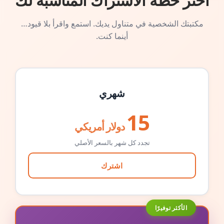
اختر خطة الاشتراك المناسبة لك
مكتبتك الشخصية في متناول يديك. استمع واقرأ بلا قيود…
أينما كنت.
شهري
15
دولار أمريكي
تجدد كل شهر بالسعر الأصلي
اشترك
الأكثر توفيرًا