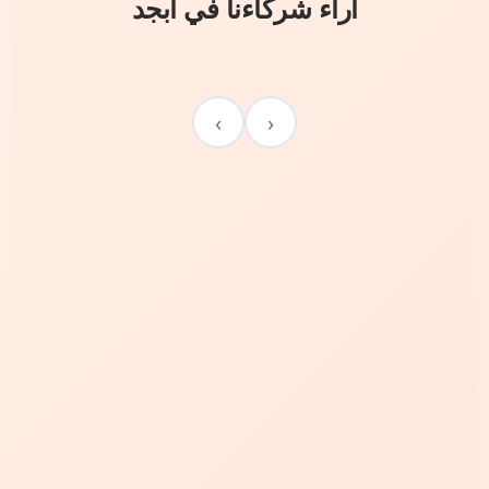
آراء شركاءنا في أبجد
›
‹