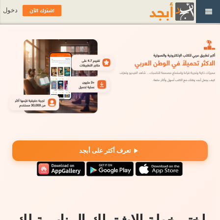
اشترك الآن
دخول
تعرف أكثر على أبجد