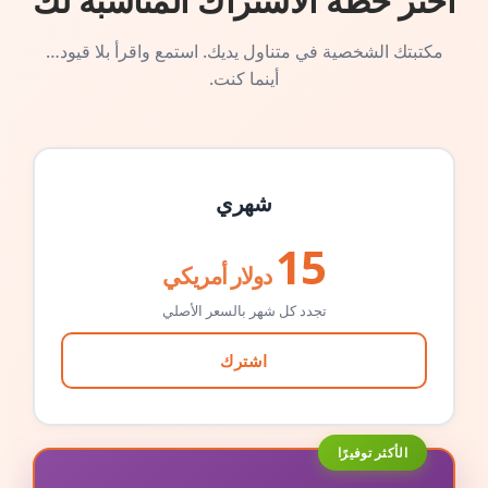
اختر خطة الاشتراك المناسبة لك
مكتبتك الشخصية في متناول يديك. استمع واقرأ بلا قيود…
أينما كنت.
شهري
15
دولار أمريكي
تجدد كل شهر بالسعر الأصلي
اشترك
الأكثر توفيرًا