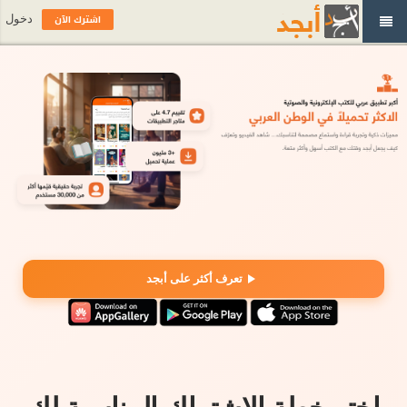
اشترك الآن
دخول
تعرف أكثر على أبجد