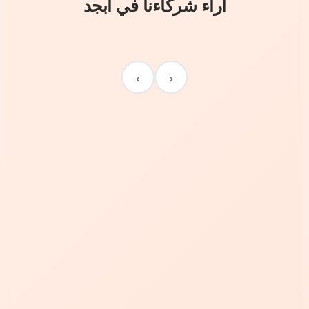
آراء شركاءنا في أبجد
›
‹