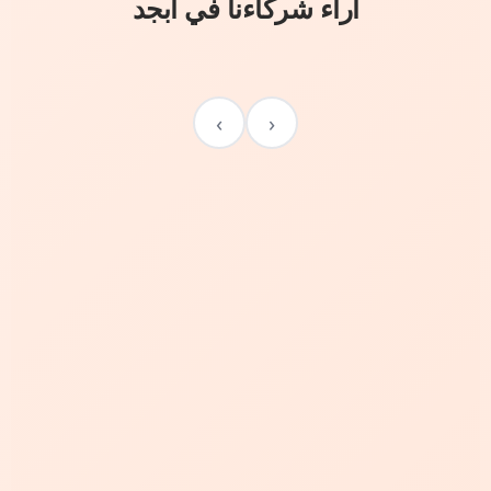
آراء شركاءنا في أبجد
›
‹