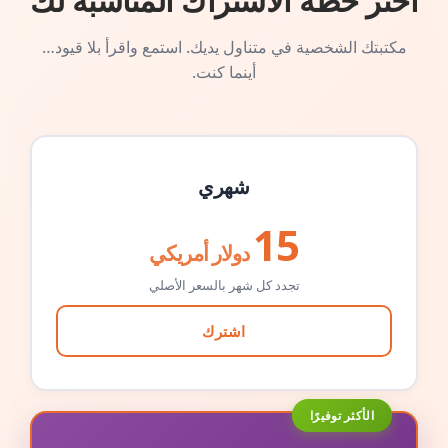
اختر خطة الاشتراك المناسبة لك
مكتبتك الشخصية في متناول يديك. استمع واقرأ بلا قيود…
أينما كنت.
شهري
15
دولار أمريكي
تجدد كل شهر بالسعر الأصلي
اشترك
الأكثر توفيرًا