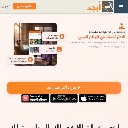
اشترك الآن
دخول
تعرف أكثر على أبجد