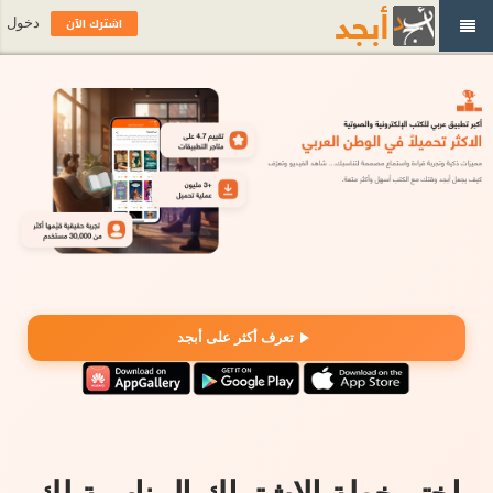
اشترك الآن
دخول
تعرف أكثر على أبجد