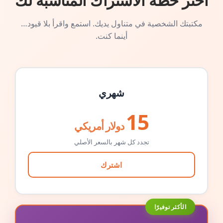
اختر خطة الاشتراك المناسبة لك
مكتبتك الشخصية في متناول يديك. استمع واقرأ بلا قيود…
أينما كنت.
شهري
15
دولار أمريكي
تجدد كل شهر بالسعر الأصلي
اشترك
الأكثر توفيرًا