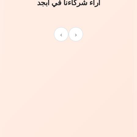
آراء شركاءنا في أبجد
›
‹