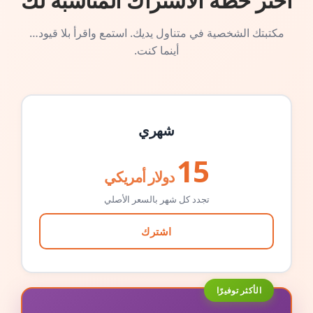
اختر خطة الاشتراك المناسبة لك
مكتبتك الشخصية في متناول يديك. استمع واقرأ بلا قيود…
أينما كنت.
شهري
15
دولار أمريكي
تجدد كل شهر بالسعر الأصلي
اشترك
الأكثر توفيرًا