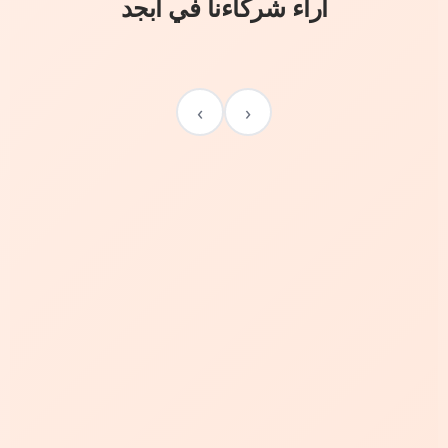
آراء شركاءنا في أبجد
›
‹