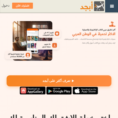
اشترك الآن
دخول
تعرف أكثر على أبجد