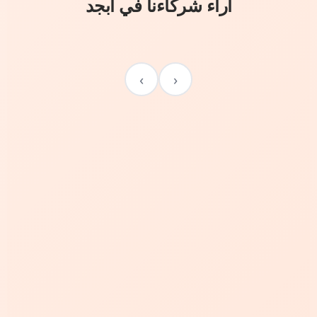
آراء شركاءنا في أبجد
›
‹