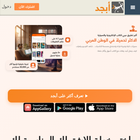
اشترك الآن
دخول
تعرف أكثر على أبجد