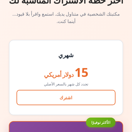
اختر خطة الاشتراك المناسبة لك
مكتبتك الشخصية في متناول يديك. استمع واقرأ بلا قيود…
أينما كنت.
شهري
15
دولار أمريكي
تجدد كل شهر بالسعر الأصلي
اشترك
الأكثر توفيرًا