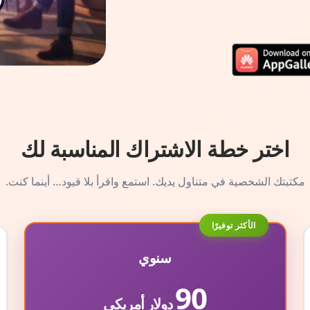
اختر خطة الاشتراك المناسبة لك
مكتبتك الشخصية في متناول يديك. استمع واقرأ بلا قيود… أينما كنت.
الأكثر توفيرًا
سنوي
90
دولار أمريكي