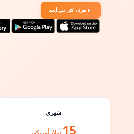
تعرف أكثر على أبجد
شهري
15
دولار أمريكي