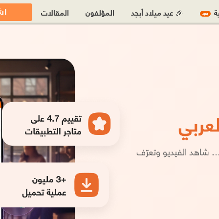
اش
ية
🎉 عيد ميلاد أبجد
المؤلفون
المقالات
جديد