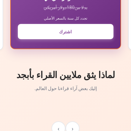
بدلا من
180
دولار أمريكي
تجدد كل سنة بالسعر الأصلي
اشترك
لماذا يثق ملايين القراء بأبجد
إليك بعض آراء قراءنا حول العالم.
›
‹