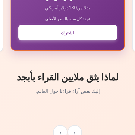
بدلا من
180
دولار أمريكي
تجدد كل سنة بالسعر الأصلي
اشترك
لماذا يثق ملايين القراء بأبجد
إليك بعض آراء قراءنا حول العالم.
›
‹