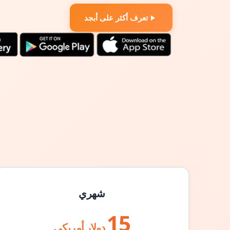
تعرف أكثر على أبجد
شهري
15
دولار أمريكي