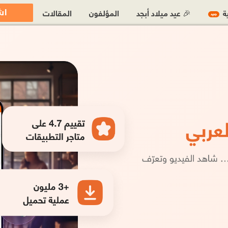
اش
ية
🎉 عيد ميلاد أبجد
المؤلفون
المقالات
جديد