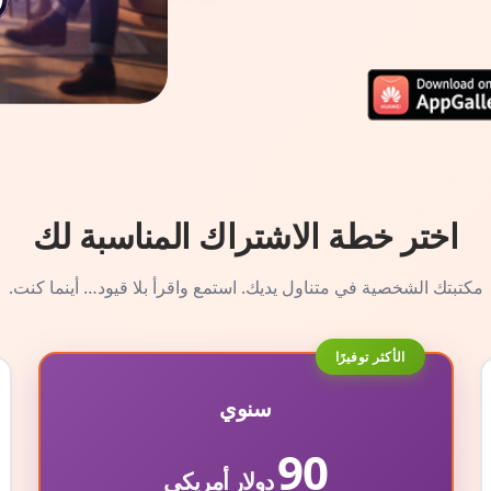
اختر خطة الاشتراك المناسبة لك
مكتبتك الشخصية في متناول يديك. استمع واقرأ بلا قيود… أينما كنت.
الأكثر توفيرًا
سنوي
90
دولار أمريكي