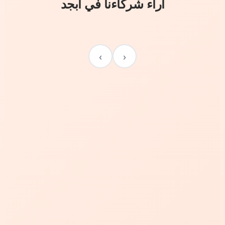
آراء شركاءنا في أبجد
›
‹