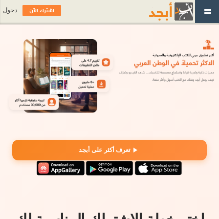
اشترك الآن
دخول
تعرف أكثر على أبجد