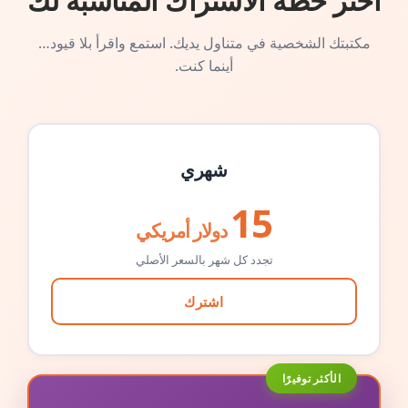
اختر خطة الاشتراك المناسبة لك
مكتبتك الشخصية في متناول يديك. استمع واقرأ بلا قيود…
أينما كنت.
شهري
15
دولار أمريكي
تجدد كل شهر بالسعر الأصلي
اشترك
الأكثر توفيرًا