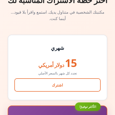
اختر خطة الاشتراك المناسبة لك
مكتبتك الشخصية في متناول يديك. استمع واقرأ بلا قيود…
أينما كنت.
شهري
15
دولار أمريكي
تجدد كل شهر بالسعر الأصلي
اشترك
الأكثر توفيرًا