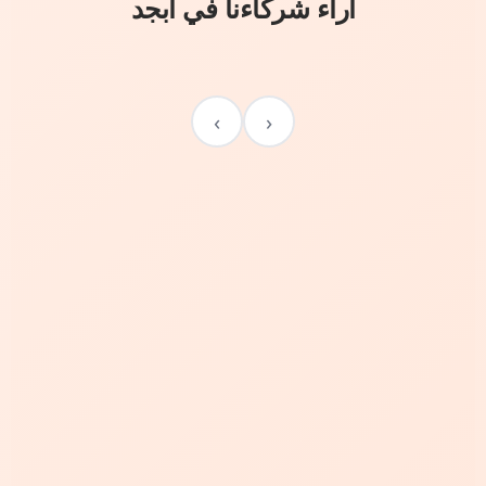
آراء شركاءنا في أبجد
›
‹