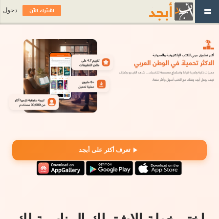
اشترك الآن
دخول
تعرف أكثر على أبجد