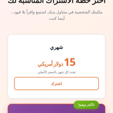
اختر خطة الاشتراك المناسبة لك
مكتبتك الشخصية في متناول يديك. استمع واقرأ بلا قيود…
أينما كنت.
شهري
15
دولار أمريكي
تجدد كل شهر بالسعر الأصلي
اشترك
الأكثر توفيرًا