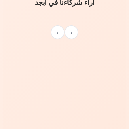
آراء شركاءنا في أبجد
›
‹