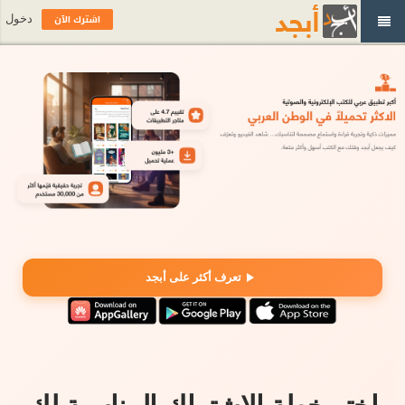
اشترك الآن
دخول
تعرف أكثر على أبجد