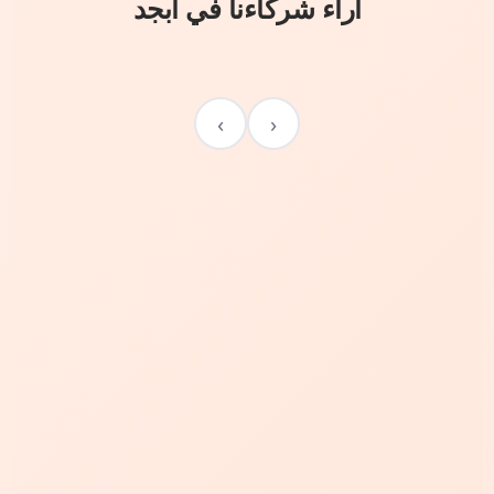
آراء شركاءنا في أبجد
›
‹