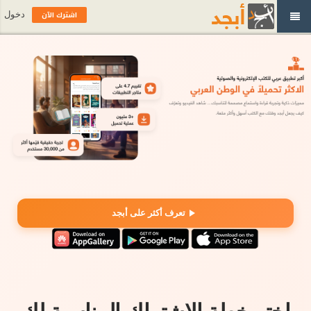
اشترك الآن
دخول
تعرف أكثر على أبجد