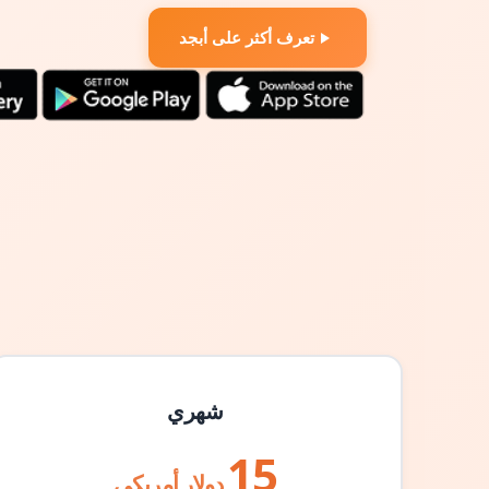
تعرف أكثر على أبجد
شهري
15
دولار أمريكي