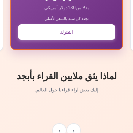
بدلا من
180
دولار أمريكي
تجدد كل سنة بالسعر الأصلي
اشترك
لماذا يثق ملايين القراء بأبجد
إليك بعض آراء قراءنا حول العالم.
›
‹