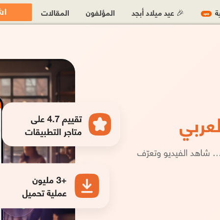
اش
ية
🎉 عيد ميلاد أبجد
المؤلفون
المقالات
جديد