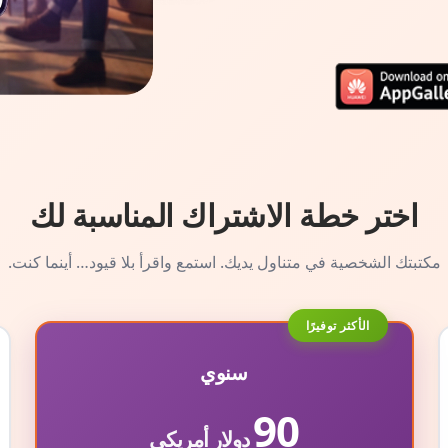
اختر خطة الاشتراك المناسبة لك
مكتبتك الشخصية في متناول يديك. استمع واقرأ بلا قيود… أينما كنت.
الأكثر توفيرًا
سنوي
90
دولار أمريكي