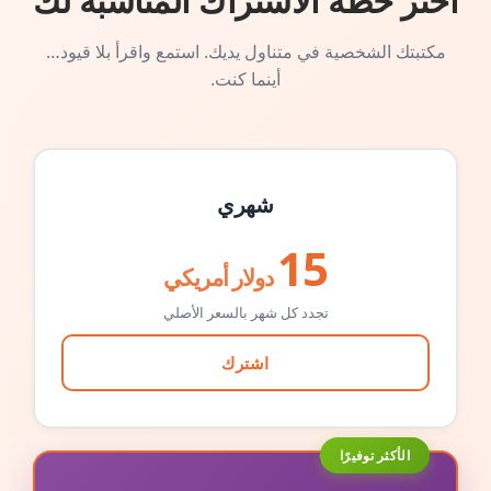
اختر خطة الاشتراك المناسبة لك
مكتبتك الشخصية في متناول يديك. استمع واقرأ بلا قيود…
أينما كنت.
شهري
15
دولار أمريكي
تجدد كل شهر بالسعر الأصلي
اشترك
الأكثر توفيرًا