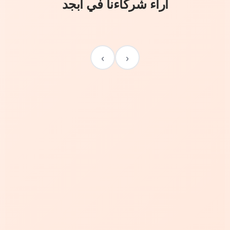
آراء شركاءنا في أبجد
›
‹