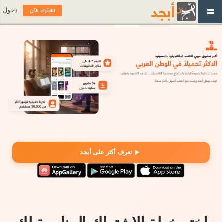
اشترك الآن
دخول
تعرف أكثر على أبجد