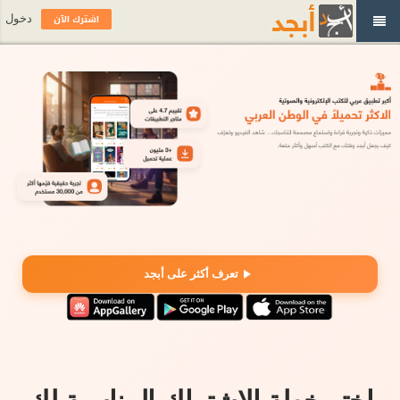
اشترك الآن
دخول
تعرف أكثر على أبجد