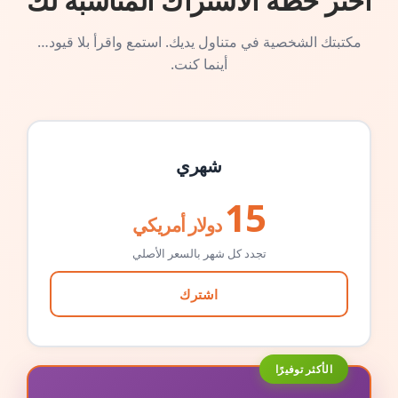
اختر خطة الاشتراك المناسبة لك
مكتبتك الشخصية في متناول يديك. استمع واقرأ بلا قيود…
أينما كنت.
شهري
15
دولار أمريكي
تجدد كل شهر بالسعر الأصلي
اشترك
الأكثر توفيرًا