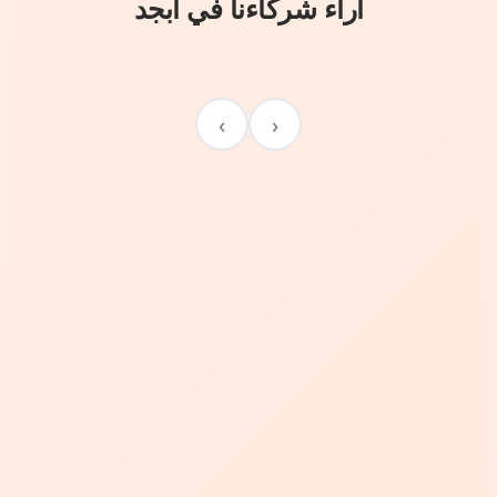
آراء شركاءنا في أبجد
›
‹