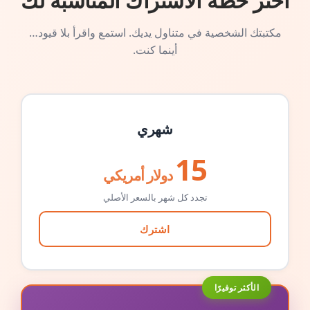
اختر خطة الاشتراك المناسبة لك
مكتبتك الشخصية في متناول يديك. استمع واقرأ بلا قيود…
أينما كنت.
شهري
15
دولار أمريكي
تجدد كل شهر بالسعر الأصلي
اشترك
الأكثر توفيرًا