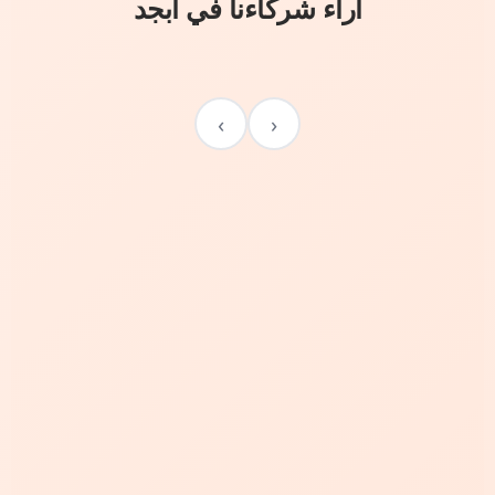
آراء شركاءنا في أبجد
›
‹