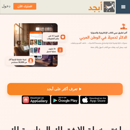
اشترك الآن
دخول
تعرف أكثر على أبجد