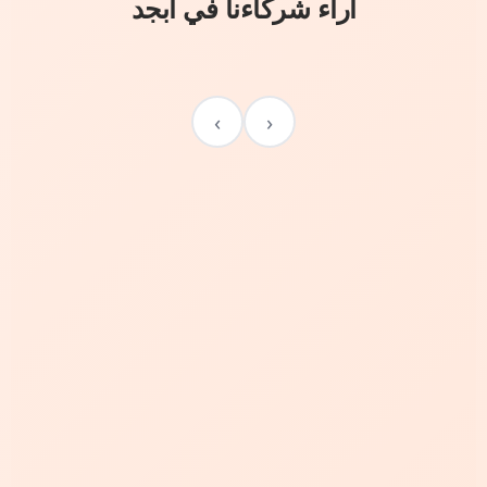
آراء شركاءنا في أبجد
›
‹