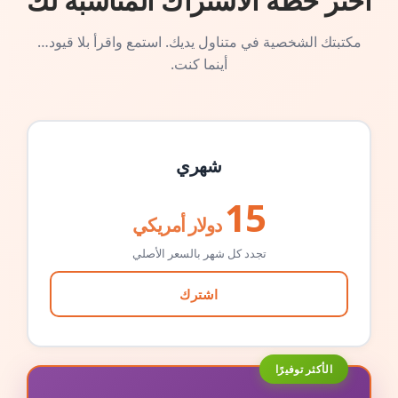
اختر خطة الاشتراك المناسبة لك
مكتبتك الشخصية في متناول يديك. استمع واقرأ بلا قيود…
أينما كنت.
شهري
15
دولار أمريكي
تجدد كل شهر بالسعر الأصلي
اشترك
الأكثر توفيرًا