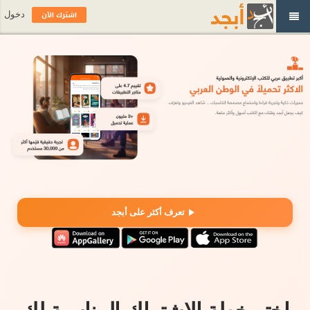
اشترك الآن
دخول
تعرف أكثر على أبجد