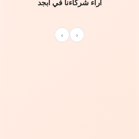
آراء شركاءنا في أبجد
›
‹