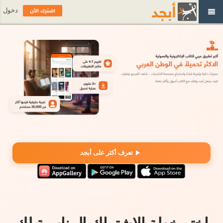
اشترك الآن
دخول
تعرف أكثر على أبجد