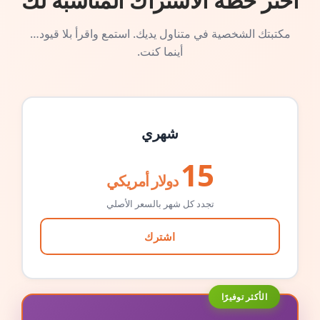
اختر خطة الاشتراك المناسبة لك
مكتبتك الشخصية في متناول يديك. استمع واقرأ بلا قيود…
أينما كنت.
شهري
15
دولار أمريكي
تجدد كل شهر بالسعر الأصلي
اشترك
الأكثر توفيرًا