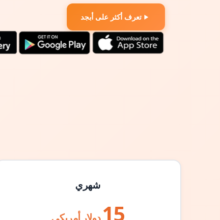
تعرف أكثر على أبجد
شهري
15
دولار أمريكي