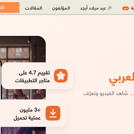
اش
ية
🎉 عيد ميلاد أبجد
المؤلفون
المقالات
جديد