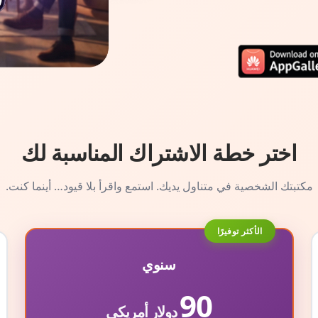
اختر خطة الاشتراك المناسبة لك
مكتبتك الشخصية في متناول يديك. استمع واقرأ بلا قيود… أينما كنت.
الأكثر توفيرًا
سنوي
90
دولار أمريكي