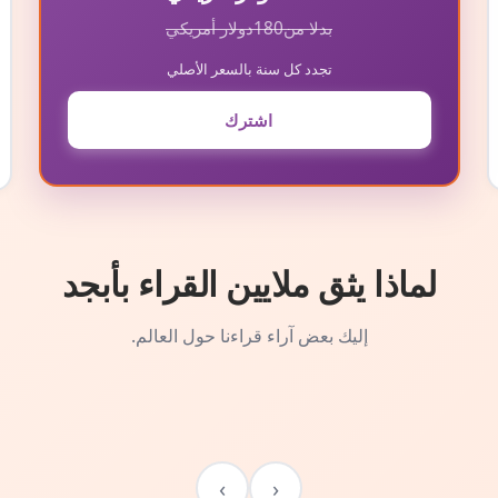
بدلا من
180
دولار أمريكي
تجدد كل سنة بالسعر الأصلي
اشترك
لماذا يثق ملايين القراء بأبجد
إليك بعض آراء قراءنا حول العالم.
›
‹