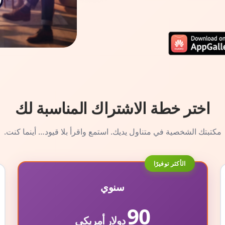
اختر خطة الاشتراك المناسبة لك
مكتبتك الشخصية في متناول يديك. استمع واقرأ بلا قيود… أينما كنت.
الأكثر توفيرًا
سنوي
90
دولار أمريكي