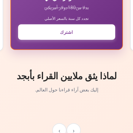
بدلا من
180
دولار أمريكي
تجدد كل سنة بالسعر الأصلي
اشترك
لماذا يثق ملايين القراء بأبجد
إليك بعض آراء قراءنا حول العالم.
›
‹