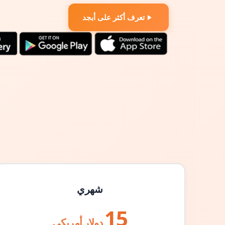
تعرف أكثر على أبجد
شهري
15
دولار أمريكي