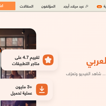
اش
ية
🎉 عيد ميلاد أبجد
المؤلفون
المقالات
جديد