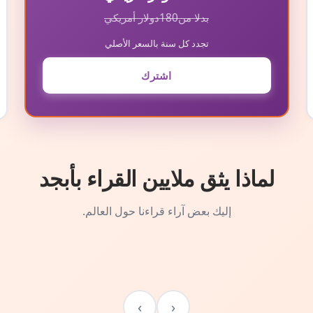
بدلا من
180
دولار أمريكي
تجدد كل سنة بالسعر الأصلي
اشترك
لماذا يثق ملايين القراء بأبجد
إليك بعض آراء قراءنا حول العالم.
›
‹