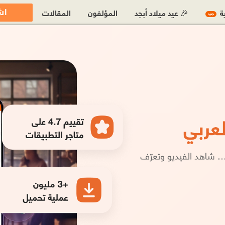
اش
ية
🎉 عيد ميلاد أبجد
المؤلفون
المقالات
جديد