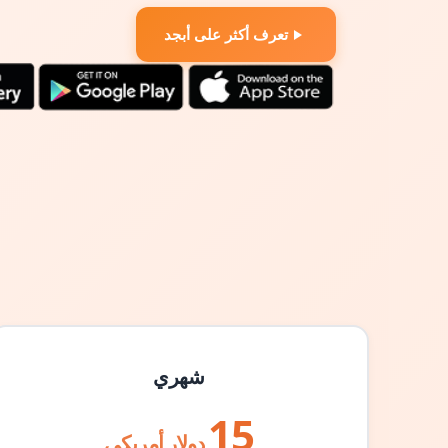
تعرف أكثر على أبجد
شهري
15
دولار أمريكي