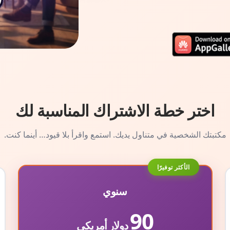
اختر خطة الاشتراك المناسبة لك
مكتبتك الشخصية في متناول يديك. استمع واقرأ بلا قيود… أينما كنت.
الأكثر توفيرًا
سنوي
90
دولار أمريكي