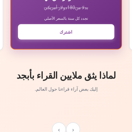
بدلا من
180
دولار أمريكي
تجدد كل سنة بالسعر الأصلي
اشترك
لماذا يثق ملايين القراء بأبجد
إليك بعض آراء قراءنا حول العالم.
›
‹