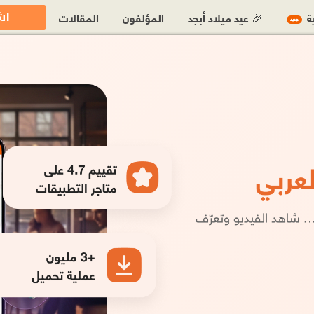
اش
ية
🎉 عيد ميلاد أبجد
المؤلفون
المقالات
جديد