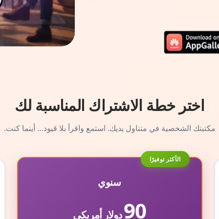
اختر خطة الاشتراك المناسبة لك
مكتبتك الشخصية في متناول يديك. استمع واقرأ بلا قيود… أينما كنت.
الأكثر توفيرًا
سنوي
90
دولار أمريكي