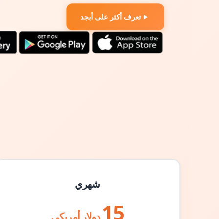
تعرف أكثر على أبجد
شهري
15
دولار أمريكي