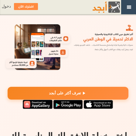
اشترك الآن
دخول
تعرف أكثر على أبجد