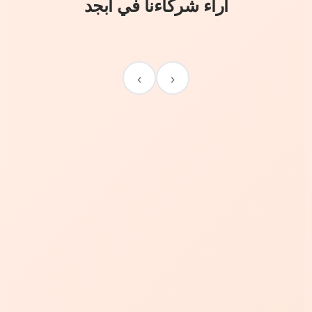
آراء شركاءنا في أبجد
›
‹