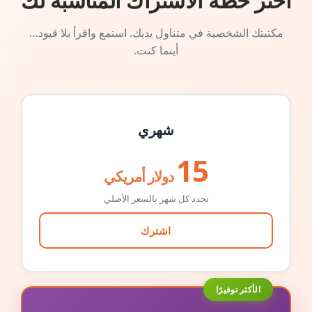
اختر خطة الاشتراك المناسبة لك
مكتبتك الشخصية في متناول يديك. استمع واقرأ بلا قيود…
أينما كنت.
شهري
15
دولار أمريكي
تجدد كل شهر بالسعر الأصلي
اشترك
الأكثر توفيرًا