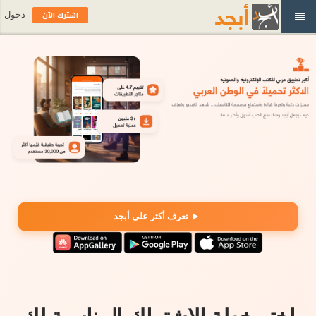
اشترك الآن
دخول
تعرف أكثر على أبجد