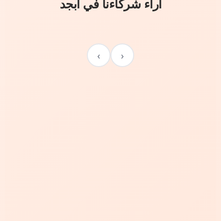
آراء شركاءنا في أبجد
›
‹