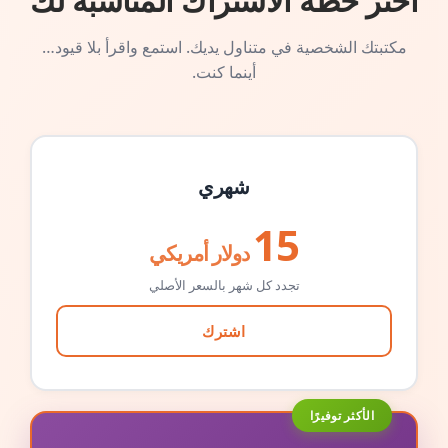
اختر خطة الاشتراك المناسبة لك
مكتبتك الشخصية في متناول يديك. استمع واقرأ بلا قيود…
أينما كنت.
شهري
15
دولار أمريكي
تجدد كل شهر بالسعر الأصلي
اشترك
الأكثر توفيرًا