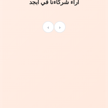
آراء شركاءنا في أبجد
›
‹