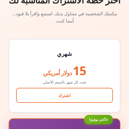
اختر خطة الاشتراك المناسبة لك
مكتبتك الشخصية في متناول يديك. استمع واقرأ بلا قيود…
أينما كنت.
شهري
15
دولار أمريكي
تجدد كل شهر بالسعر الأصلي
اشترك
الأكثر توفيرًا