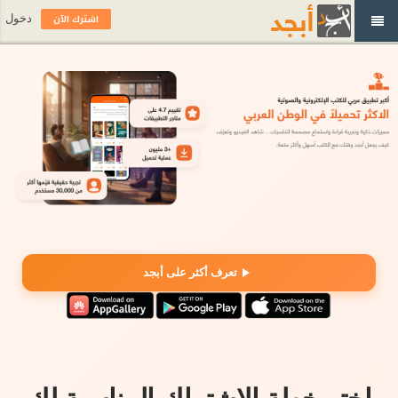
اشترك الآن
دخول
تعرف أكثر على أبجد